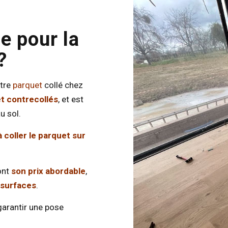
e pour la
?
otre
parquet
collé chez
et contrecollés
, et est
u sol.
à coller le parquet sur
ont
son prix abordable
,
 surfaces
.
garantir une pose