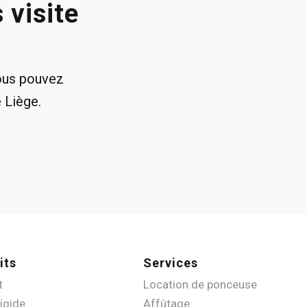
 visite
Vous pouvez
 Liège.
its
Services
t
Location de ponceuse
rigide
Affûtage