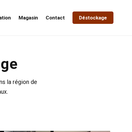
ation
Magasin
Contact
Déstockage
ège
s la région de
ux.