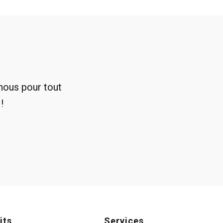
nous pour tout
!
its
Services